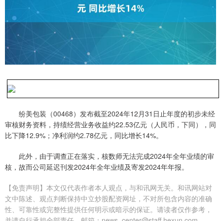
纷美包装（00468）发布截至2024年12月31日止年度的初步未经
审核财务资料，持绩经营业务收益约22.53亿元（人民币，下同），同
比下降12.9%；净利润约2.78亿元，同比增长14%。
此外，由于调查正在落实，核数师无法完成2024年全年业绩的审
核，故而公司延迟刊发2024年全年业绩及寄发2024年年报。
【免责声明】本文仅代表作者本人观点，与和讯网无关。和讯网站对
文中陈述、观点判断保持中立炒股配资网址，不对所包含内容的准确
性、可靠性或完整性提供任何明示或暗示的保证。请读者仅作参考，
并请自行承担全部责任。邮箱：news_center@staff.hexun.com