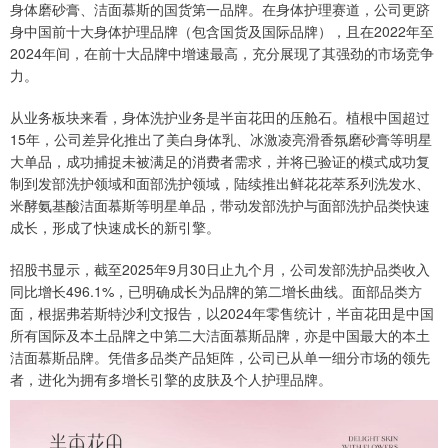
身体磨砂膏、洁面慕斯的国货第一品牌。在身体护理赛道，公司更跻
身中国前十大身体护理品牌（包含国货及国际品牌），且在2022年至
2024年间，在前十大品牌中增速最高，充分展现了其强劲的市场竞争
力。
从业务板块来看，身体洗护业务是半亩花田的压舱石。植根中国超过
15年，公司差异化推出了美白身体乳、冰激凌亮滑香氛磨砂膏等明星
大单品，成功捕捉未被满足的消费者需求，并将已验证的模式成功复
制到发部洗护领域和面部洗护领域，陆续推出鲜花花萃系列洗发水、
米酵氨基酸洁面慕斯等明星单品，带动发部洗护与面部洗护品类快速
成长，形成了快速成长的新引擎。
招股书显示，截至2025年9月30日止九个月，公司发部洗护品类收入
同比增长496.1%，已明确成长为品牌的第二增长曲线。面部品类方
面，根据弗若斯特沙利文报告，以2024年零售统计，半亩花田是中国
所有国际及本土品牌之中第二大洁面慕斯品牌，亦是中国最大的本土
洁面慕斯品牌。凭借多品类产品矩阵，公司已从单一细分市场的领先
者，进化为拥有多增长引擎的皮肤及个人护理品牌。