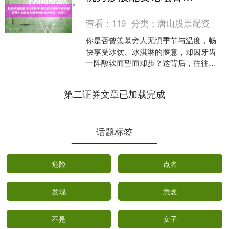
值的可靠选择。
查看：
119
分类：
唐山股票配资
你是否曾羡慕旁人无惧季节与温度，畅
快享受冰饮、冰淇淋的惬意，却因牙齿
一阵酸软而望而却步？这背后，往往是
敏感牙龈发出的“警报”。日常刷牙时刷毛
过硬、清洁不当，不仅....
第二证券文章已加载完成
话题标签
危险
点名
发现
意念
不是
女子