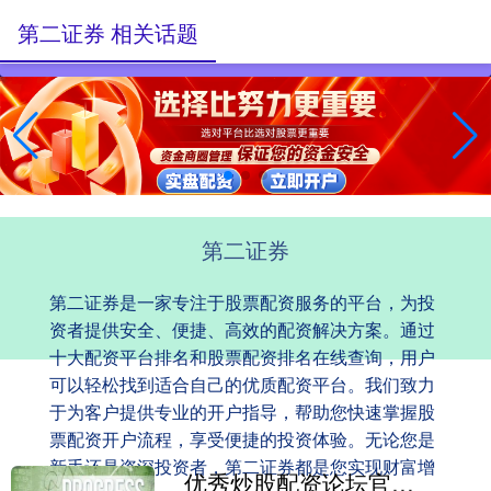
第二证券 相关话题
第二证券
第二证券是一家专注于股票配资服务的平台，为投
资者提供安全、便捷、高效的配资解决方案。通过
十大配资平台排名和股票配资排名在线查询，用户
可以轻松找到适合自己的优质配资平台。我们致力
于为客户提供专业的开户指导，帮助您快速掌握股
票配资开户流程，享受便捷的投资体验。无论您是
新手还是资深投资者，第二证券都是您实现财富增
优秀炒股配资论坛官网 护龈软胶牙刷哪个牌子的好用？纳美科学用专利科技为牙龈“减压”