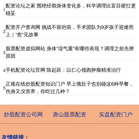
配资论坛之家 围绝经期身体变化多，科学调理比盲目硬扛更
1
稳妥
配资开户查询网 挑战不留疤痕，手术团队为9岁孩子迎难而
2
上｜“愈”见故事
股票配资虚拟网站 身体“湿气重”有哪些表现？调理之前先辨
3
原因
手机配资论坛官网 陈起跃：以仁心领跑肿瘤精准治疗
4
正规在线炒股配资知识门户 早上饿肚子也别碰这6种早餐，
5
伤身又没营养，你吃过几种？
炒股配资公司网
唐山股票配资
实盘配资门户
友情链接：