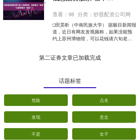
值的可靠选择。
查看：
98
分类：
炒股配资公司网
□田昊昕（中南民族大学） 据极目新闻报
道，近日有网友发视频称，如果没能预
约上苏州博物馆，可以花钱请六旬老人
带进去。视频中，每位游客分得一位老
人，两两成组挽着手臂....
第二证券文章已加载完成
话题标签
危险
点名
发现
意念
不是
女子