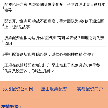
配资论坛之家 围绝经期身体变化多，科学调理比盲目硬扛更
1
稳妥
配资开户查询网 挑战不留疤痕，手术团队为9岁孩子迎难而
2
上｜“愈”见故事
股票配资虚拟网站 身体“湿气重”有哪些表现？调理之前先辨
3
原因
手机配资论坛官网 陈起跃：以仁心领跑肿瘤精准治疗
4
正规在线炒股配资知识门户 早上饿肚子也别碰这6种早餐，
5
伤身又没营养，你吃过几种？
炒股配资公司网
唐山股票配资
实盘配资门户
友情链接：