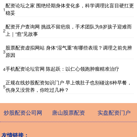
配资论坛之家 围绝经期身体变化多，科学调理比盲目硬扛更
1
稳妥
配资开户查询网 挑战不留疤痕，手术团队为9岁孩子迎难而
2
上｜“愈”见故事
股票配资虚拟网站 身体“湿气重”有哪些表现？调理之前先辨
3
原因
手机配资论坛官网 陈起跃：以仁心领跑肿瘤精准治疗
4
正规在线炒股配资知识门户 早上饿肚子也别碰这6种早餐，
5
伤身又没营养，你吃过几种？
炒股配资公司网
唐山股票配资
实盘配资门户
友情链接：