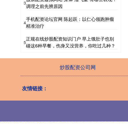
3
调理之前先辨原因
手机配资论坛官网 陈起跃：以仁心领跑肿瘤
4
精准治疗
正规在线炒股配资知识门户 早上饿肚子也别
5
碰这6种早餐，伤身又没营养，你吃过几种？
炒股配资公司网
友情链接：