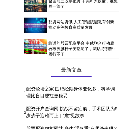
全国前三股票配资 中美AI大较量，谁更
胜一筹？
配资网站资讯 人工智能赋能教育创新
推动高等教育高质量发展
靠谱的股票配资平台 中俄联合行动后，
石破茂腰杆子突然硬了，喊话特朗普：
履行不了
最新文章
配资论坛之家 围绝经期身体变化多，科学调
1
理比盲目硬扛更稳妥
配资开户查询网 挑战不留疤痕，手术团队为9
2
岁孩子迎难而上｜“愈”见故事
股票配资虚拟网站 身体“湿气重”有哪些表现？