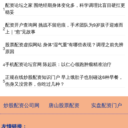
配资论坛之家 围绝经期身体变化多，科学调理比盲目硬扛更
1
稳妥
配资开户查询网 挑战不留疤痕，手术团队为9岁孩子迎难而
2
上｜“愈”见故事
股票配资虚拟网站 身体“湿气重”有哪些表现？调理之前先辨
3
原因
手机配资论坛官网 陈起跃：以仁心领跑肿瘤精准治疗
4
正规在线炒股配资知识门户 早上饿肚子也别碰这6种早餐，
5
伤身又没营养，你吃过几种？
炒股配资公司网
唐山股票配资
实盘配资门户
友情链接：