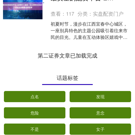
值的可靠选择。
查看：
117
分类：
实盘配资门户
初夏时节，漫步在江西宜春中心城区，
一座别具特色的主题公园吸引着往来市
民的目光。儿童在互动体验区嬉戏中学
习网络安全知识，老人在宣传展板前驻
足阅读防诈技巧，年轻父母....
第二证券文章已加载完成
话题标签
点名
发现
危险
意念
不是
女子